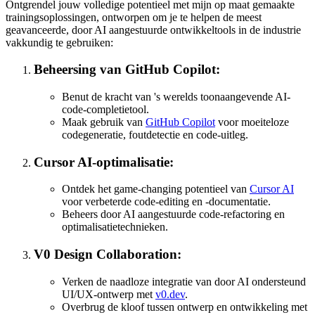
Ontgrendel jouw volledige potentieel met mijn op maat gemaakte
trainingsoplossingen, ontworpen om je te helpen de meest
geavanceerde, door AI aangestuurde ontwikkeltools in de industrie
vakkundig te gebruiken:
Beheersing van GitHub Copilot:
Benut de kracht van 's werelds toonaangevende AI-
code-completietool.
Maak gebruik van
GitHub Copilot
voor moeiteloze
codegeneratie, foutdetectie en code-uitleg.
Cursor AI-optimalisatie:
Ontdek het game-changing potentieel van
Cursor AI
voor verbeterde code-editing en -documentatie.
Beheers door AI aangestuurde code-refactoring en
optimalisatietechnieken.
V0 Design Collaboration:
Verken de naadloze integratie van door AI ondersteund
UI/UX-ontwerp met
v0.dev
.
Overbrug de kloof tussen ontwerp en ontwikkeling met